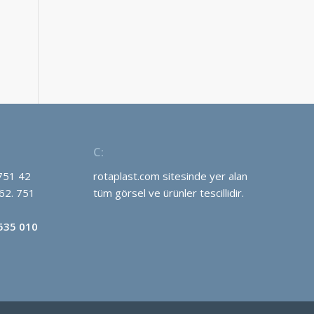
C:
751 42
rotaplast.com sitesinde yer alan
62. 751
tüm görsel ve ürünler tescillidir.
0535 010