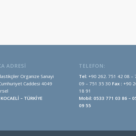
KA ADRESI
TELEFON:
astikçiler Organize Sanayi
Tel:
+90 262. 751 42 08 – 
Cumhuriyet Caddesi 4049
09 – 751 35 30
Fax :
+90 2
rsel
18 91
 KOCAELİ – TÜRKİYE
Mobil: 0533 771 03 86 – 
09 55