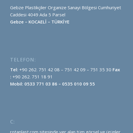
Gebze Plastikçiler Organize Sanayi Bölgesi Cumhuriyet
Caddesi 4049 Ada 5 Parsel
Gebze – KOCAELİ – TÜRKİYE
TELEFON:
Tel:
+90 262. 751 42 08 – 751 42 09 – 751 35 30
Fax
:
+90 262. 751 18 91
Mobil: 0533 771 03 86 – 0535 010 09 55
C:
rotaplast.com sitesinde yer alan tüm görsel ve ürünler