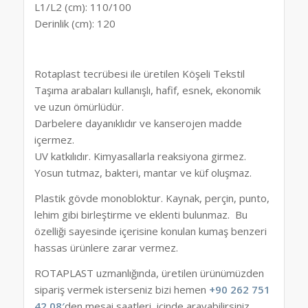
L1/L2 (cm): 110/100
Derinlik (cm): 120
Rotaplast tecrübesi ile üretilen Köşeli Tekstil
Taşıma arabaları kullanışlı, hafif, esnek, ekonomik
ve uzun ömürlüdür.
Darbelere dayanıklıdır ve
kanserojen madde
içermez.
UV katkılıdır.
Kimyasallarla
reaksiyona girmez.
Yosun tutmaz, bakteri, mantar ve küf oluşmaz.
Plastik gövde monobloktur. Kaynak, perçin, punto,
lehim gibi birleştirme ve eklenti bulunmaz.
Bu
özelliği sayesinde
içerisine konulan kumaş benzeri
hassas ürünlere zarar vermez.
ROTAPLAST uzmanlığında, üretilen ürünümüzden
sipariş vermek isterseniz bizi hemen
+90 262 751
42 08′
den mesai saatleri içinde arayabilirsiniz…