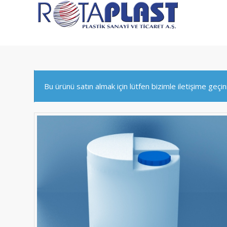
Bu ürünü satın almak için lütfen bizimle iletişime geçin