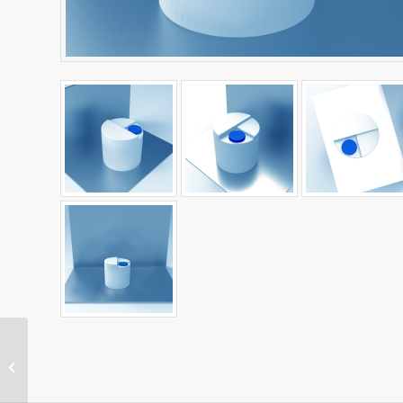
POLİETİLEN Dikey
Depo T-500 DK