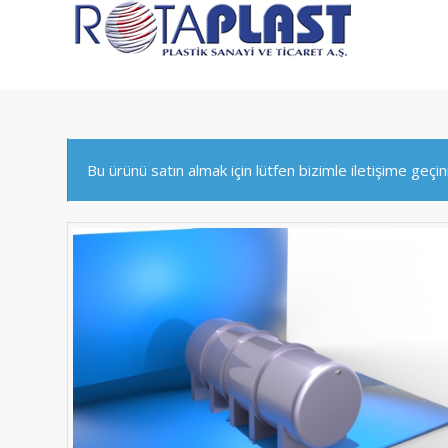
Bu ürünü satın almak için lütfen bizimle iletişime geçin